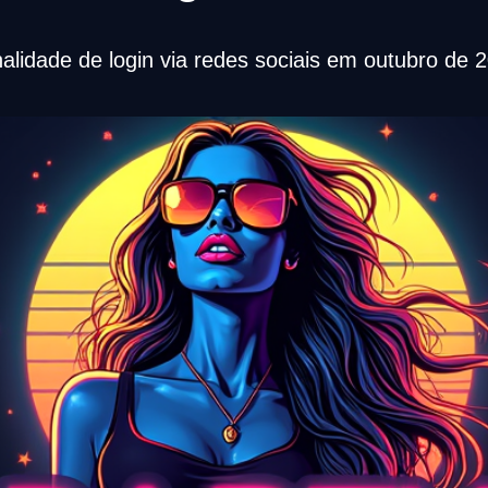
idade de login via redes sociais em outubro de 20