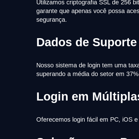
Utilizamos criptografia SSL de 256 bi
garante que apenas você possa acess
segurança.
Dados de Suporte
Nosso sistema de login tem uma ta
superando a média do setor em 37%
Login em Múltipla
Oferecemos login fácil em PC, iOS e 