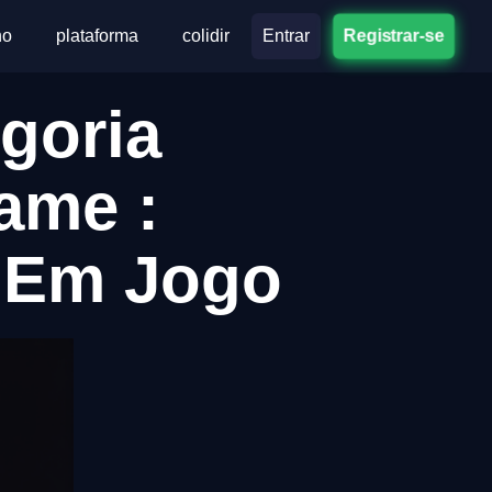
no
plataforma
colidir
Entrar
Registrar-se
goria
ame :
o Em Jogo