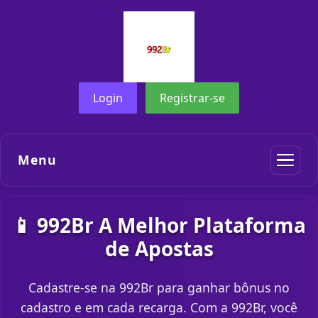
Login
Registrar-se
Menu
📱 992Br A Melhor Plataforma
de Apostas
Cadastre-se na 992Br para ganhar bônus no
cadastro e em cada recarga. Com a 992Br, você