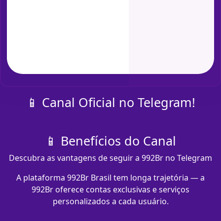
📱 Canal Oficial no Telegram!
📱 Benefícios do Canal
Descubra as vantagens de seguir a 992Br no Telegram
A plataforma 992Br Brasil tem longa trajetória — a
992Br oferece contas exclusivas e serviços
personalizados a cada usuário.