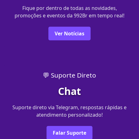
Fique por dentro de todas as novidades,
promoções e eventos da 992Br em tempo real!
Ver Notícias
💬 Suporte Direto
Chat
Suporte direto via Telegram, respostas rápidas e
atendimento personalizado!
Falar Suporte