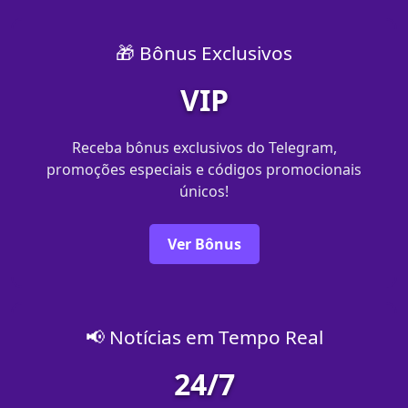
🎁 Bônus Exclusivos
VIP
Receba bônus exclusivos do Telegram,
promoções especiais e códigos promocionais
únicos!
Ver Bônus
📢 Notícias em Tempo Real
24/7