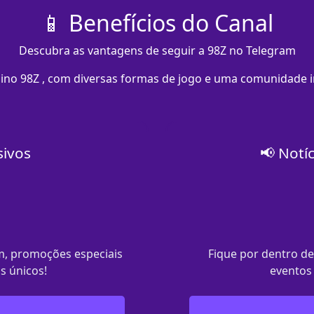
📱 Benefícios do Canal
Descubra as vantagens de seguir a 98Z no Telegram
no 98Z , com diversas formas de jogo e uma comunidade i
sivos
📢 Notí
m, promoções especiais
Fique por dentro d
s únicos!
eventos