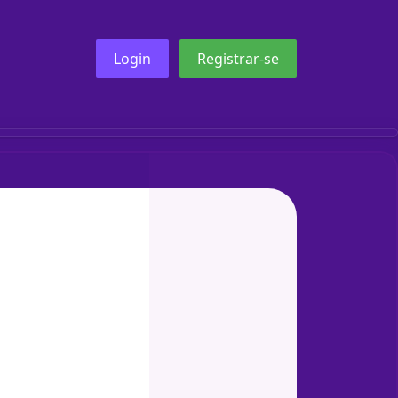
Login
Registrar-se