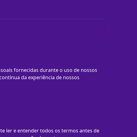
ssoais fornecidas durante o uso de nossos
 contínua da experiência de nossos
te ler e entender todos os termos antes de