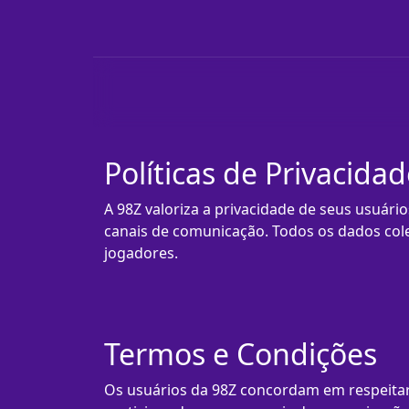
Políticas de Privacida
A 98Z valoriza a privacidade de seus usuár
canais de comunicação. Todos os dados cole
jogadores.
Termos e Condições
Os usuários da 98Z concordam em respeitar 