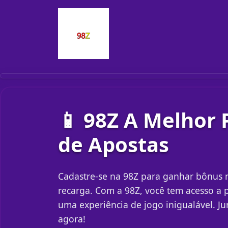
📱 98Z A Melhor
de Apostas
Cadastre-se na 98Z para ganhar bônus 
recarga. Com a 98Z, você tem acesso a 
uma experiência de jogo inigualável. J
agora!