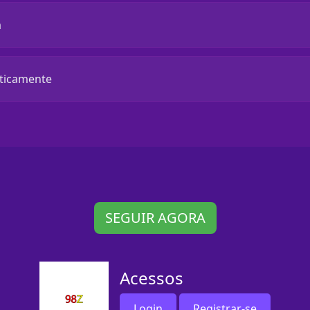
a
aticamente
SEGUIR AGORA
Acessos
Login
Registrar-se