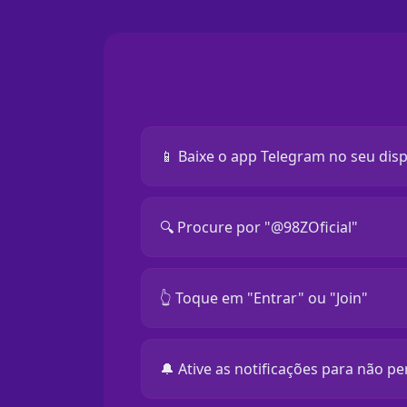
📱 Baixe o app Telegram no seu disp
🔍 Procure por "@98ZOficial"
👆 Toque em "Entrar" ou "Join"
🔔 Ative as notificações para não p