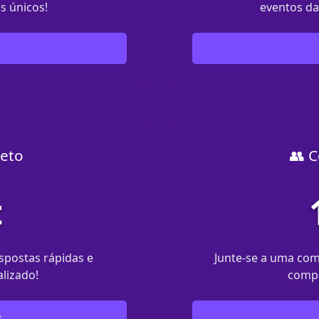
s únicos!
eventos da
reto
👥 
t
espostas rápidas e
Junte-se a uma com
lizado!
compa
e