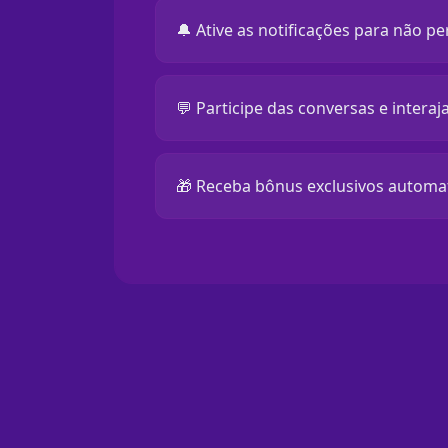
🔔 Ative as notificações para não p
💬 Participe das conversas e interaj
🎁 Receba bônus exclusivos autom