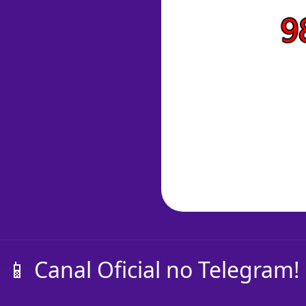
📱 Canal Oficial no Telegram!