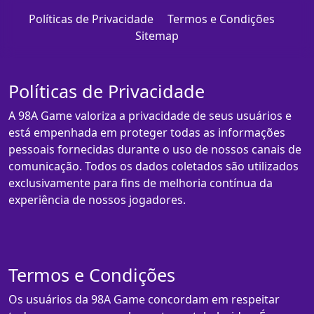
Políticas de Privacidade
Termos e Condições
Sitemap
Políticas de Privacidade
A 98A Game valoriza a privacidade de seus usuários e
está empenhada em proteger todas as informações
pessoais fornecidas durante o uso de nossos canais de
comunicação. Todos os dados coletados são utilizados
exclusivamente para fins de melhoria contínua da
experiência de nossos jogadores.
Termos e Condições
Os usuários da 98A Game concordam em respeitar