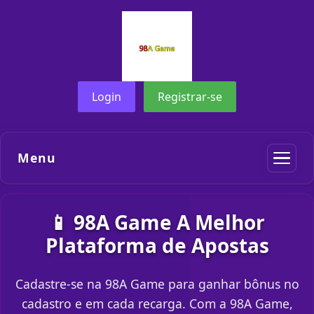
Login
Registrar-se
Menu
📱 98A Game A Melhor
Plataforma de Apostas
Cadastre-se na 98A Game para ganhar bônus no
cadastro e em cada recarga. Com a 98A Game,