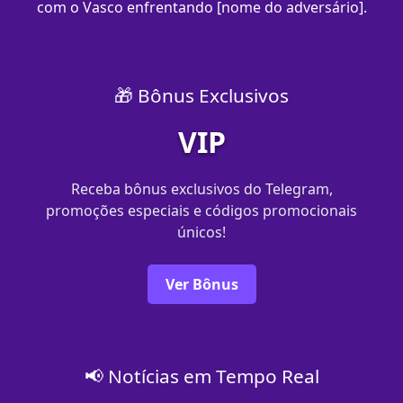
com o Vasco enfrentando [nome do adversário].
🎁 Bônus Exclusivos
VIP
Receba bônus exclusivos do Telegram,
promoções especiais e códigos promocionais
únicos!
Ver Bônus
📢 Notícias em Tempo Real