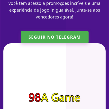
você tem acesso a promoções incríveis e uma
experiência de jogo inigualável. Junte-se aos
vencedores agora!
SEGUIR NO TELEGRAM