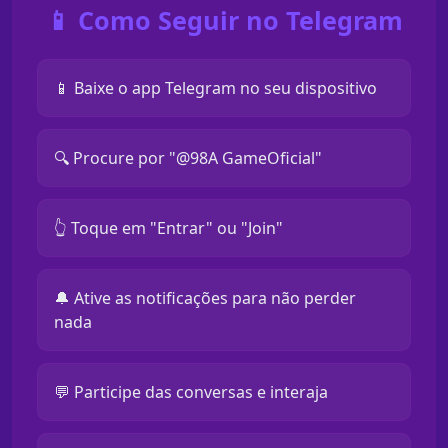
📱 Como Seguir no Telegram
📱 Baixe o app Telegram no seu dispositivo
🔍 Procure por "@98A GameOficial"
👆 Toque em "Entrar" ou "Join"
🔔 Ative as notificações para não perder
nada
💬 Participe das conversas e interaja