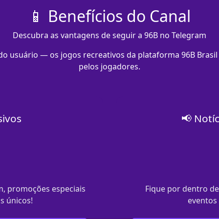
📱 Benefícios do Canal
Descubra as vantagens de seguir a 96B no Telegram
a do usuário — os jogos recreativos da plataforma 96B Brasi
pelos jogadores.
sivos
📢 Notí
m, promoções especiais
Fique por dentro d
s únicos!
eventos