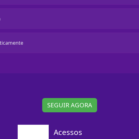
a
aticamente
SEGUIR AGORA
Acessos