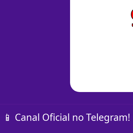
📱 Canal Oficial no Telegram!