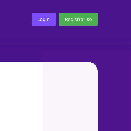
Login
Registrar-se