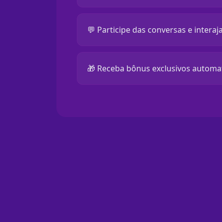
💬 Participe das conversas e interaj
🎁 Receba bônus exclusivos autom