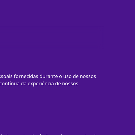
ssoais fornecidas durante o uso de nossos
 contínua da experiência de nossos