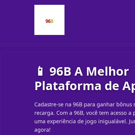
📱 96B A Melhor
Plataforma de A
Cadastre-se na 96B para ganhar bônus 
recarga. Com a 96B, você tem acesso a 
uma experiência de jogo inigualável. J
agora!