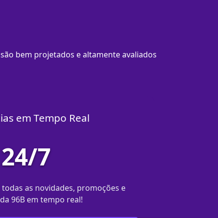
l são bem projetados e altamente avaliados
cias em Tempo Real
24/7
e todas as novidades, promoções e
 da 96B em tempo real!