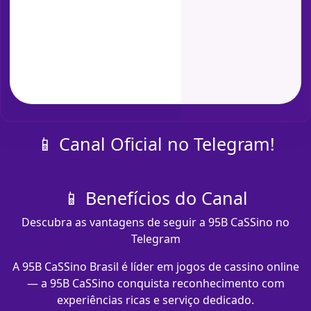
📱 Canal Oficial no Telegram!
📱 Benefícios do Canal
Descubra as vantagens de seguir a 95B CaSSino no
Telegram
A 95B CaSSino Brasil é líder em jogos de cassino online
— a 95B CaSSino conquista reconhecimento com
experiências ricas e serviço dedicado.