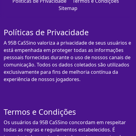
Políticas de Privacidade
Termos e Condições
Sitemap
Políticas de Privacidade
A 95B CaSSino valoriza a privacidade de seus usuários e
está empenhada em proteger todas as informações
pessoais fornecidas durante o uso de nossos canais de
comunicação. Todos os dados coletados são utilizados
exclusivamente para fins de melhoria contínua da
experiência de nossos jogadores.
Termos e Condições
Os usuários da 95B CaSSino concordam em respeitar
todas as regras e regulamentos estabelecidos. É