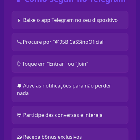
📱 Baixe o app Telegram no seu dispositivo
🔍 Procure por "@95B CaSSinoOficial"
👆 Toque em "Entrar" ou "Join"
🔔 Ative as notificações para não perder
nada
💬 Participe das conversas e interaja
🎁 Receba bônus exclusivos