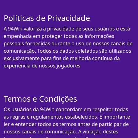
Políticas de Privacidade
A 94Win valoriza a privacidade de seus usuários e está
empenhada em proteger todas as informações
pessoais fornecidas durante o uso de nossos canais de
comunicação. Todos os dados coletados são utilizados
exclusivamente para fins de melhoria contínua da
experiência de nossos jogadores.
Termos e Condições
Os usuários da 94Win concordam em respeitar todas
as regras e regulamentos estabelecidos. É importante
ler e entender todos os termos antes de participar de
nossos canais de comunicação. A violação destes