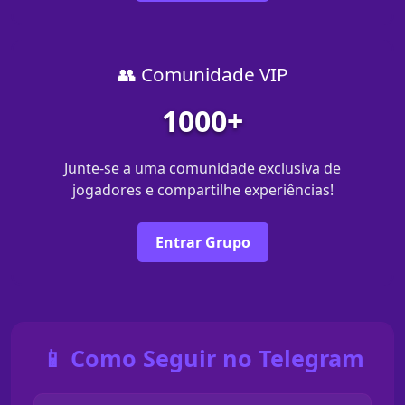
👥 Comunidade VIP
1000+
Junte-se a uma comunidade exclusiva de
jogadores e compartilhe experiências!
Entrar Grupo
📱 Como Seguir no Telegram