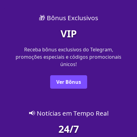
🎁 Bônus Exclusivos
VIP
Receba bônus exclusivos do Telegram,
promoções especiais e códigos promocionais
únicos!
Ver Bônus
📢 Notícias em Tempo Real
24/7