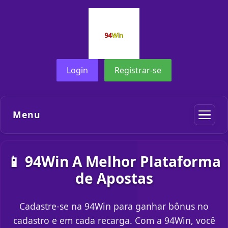
Login
Registrar-se
Menu
📱 94Win A Melhor Plataforma
de Apostas
Cadastre-se na 94Win para ganhar bônus no
cadastro e em cada recarga. Com a 94Win, você