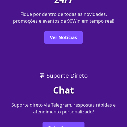
Fique por dentro de todas as novidades,
promoções e eventos da 90Win em tempo real!
Ver Notícias
💬 Suporte Direto
Chat
Suporte direto via Telegram, respostas rápidas e
atendimento personalizado!