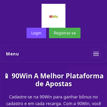
Login
Registrar-se
Menu
📱 90Win A Melhor Plataforma
de Apostas
Cadastre-se na 90Win para ganhar bônus no
cadastro e em cada recarga. Com a 90Win, você