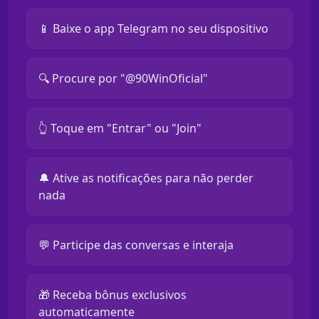
📱 Baixe o app Telegram no seu dispositivo
🔍 Procure por "@90WinOficial"
👆 Toque em "Entrar" ou "Join"
🔔 Ative as notificações para não perder
nada
💬 Participe das conversas e interaja
🎁 Receba bônus exclusivos
automaticamente