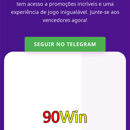
tem acesso a promoções incríveis e uma
experiência de jogo inigualável. Junte-se aos
vencedores agora!
SEGUIR NO TELEGRAM