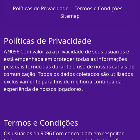
Políticas de Privacidade
Termos e Condições
Sitemap
Políticas de Privacidade
A 9096.Com valoriza a privacidade de seus usuários e
está empenhada em proteger todas as informações
pessoais fornecidas durante o uso de nossos canais de
comunicação. Todos os dados coletados são utilizados
exclusivamente para fins de melhoria contínua da
experiência de nossos jogadores.
Termos e Condições
Os usuários da 9096.Com concordam em respeitar