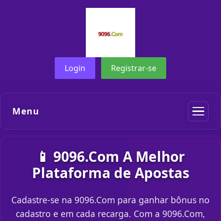
Login
Registrar-se
Menu
📱 9096.Com A Melhor
Plataforma de Apostas
Cadastre-se na 9096.Com para ganhar bônus no
cadastro e em cada recarga. Com a 9096.Com,