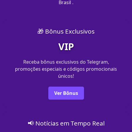
Brasil .
🎁 Bônus Exclusivos
VIP
Receba bônus exclusivos do Telegram,
promoções especiais e códigos promocionais
únicos!
Ver Bônus
📢 Notícias em Tempo Real