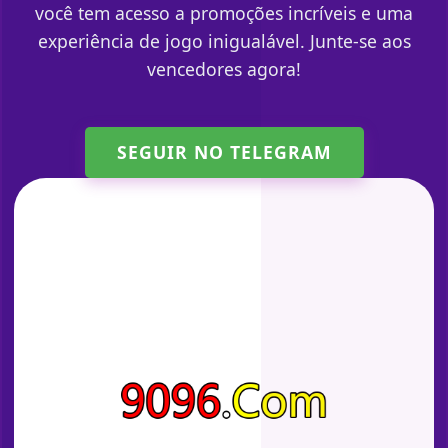
você tem acesso a promoções incríveis e uma
experiência de jogo inigualável. Junte-se aos
vencedores agora!
SEGUIR NO TELEGRAM