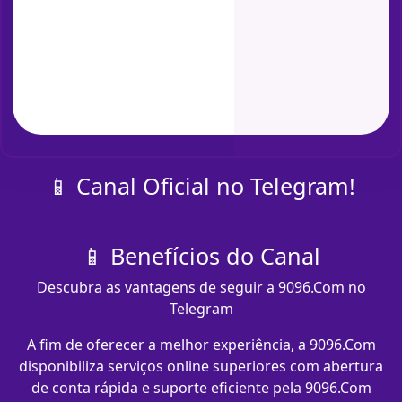
📱 Canal Oficial no Telegram!
📱 Benefícios do Canal
Descubra as vantagens de seguir a 9096.Com no
Telegram
A fim de oferecer a melhor experiência, a 9096.Com
disponibiliza serviços online superiores com abertura
de conta rápida e suporte eficiente pela 9096.Com