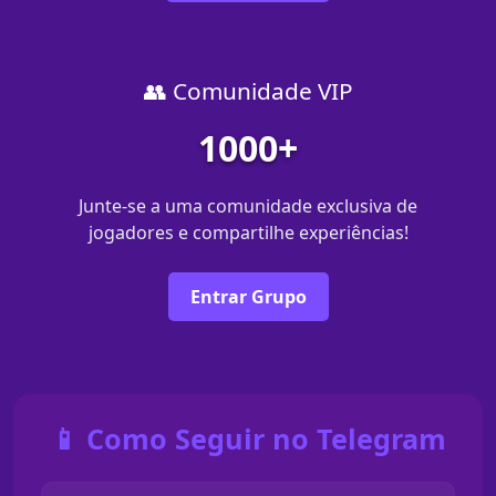
👥 Comunidade VIP
1000+
Junte-se a uma comunidade exclusiva de
jogadores e compartilhe experiências!
Entrar Grupo
📱 Como Seguir no Telegram