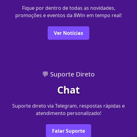
Fique por dentro de todas as novidades,
promoções e eventos da 8Win em tempo real!
Ver Notícias
💬 Suporte Direto
Chat
Suporte direto via Telegram, respostas rápidas e
atendimento personalizado!
Falar Suporte