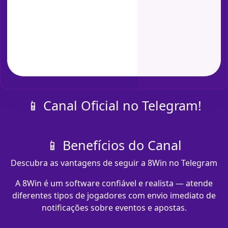
📱 Canal Oficial no Telegram!
📱 Benefícios do Canal
Descubra as vantagens de seguir a 8Win no Telegram
A 8Win é um software confiável e realista — atende
diferentes tipos de jogadores com envio imediato de
notificações sobre eventos e apostas.