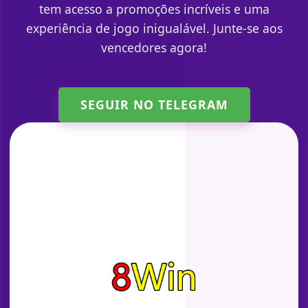
tem acesso a promoções incríveis e uma
experiência de jogo inigualável. Junte-se aos
vencedores agora!
SEGUIR NO TELEGRAM