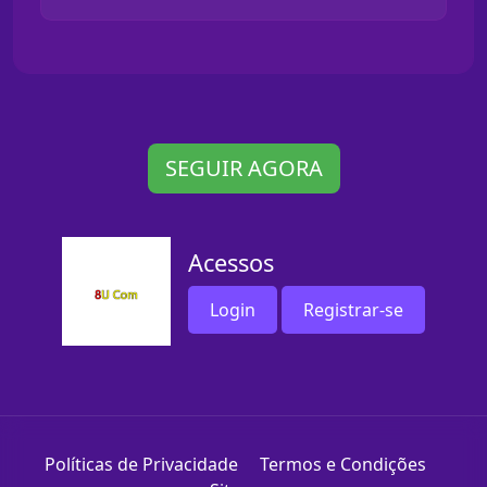
SEGUIR AGORA
Acessos
Login
Registrar-se
Políticas de Privacidade
Termos e Condições