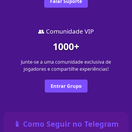
Falar Suporte
👥 Comunidade VIP
1000+
Junte-se a uma comunidade exclusiva de
jogadores e compartilhe experiências!
Entrar Grupo
📱 Como Seguir no Telegram