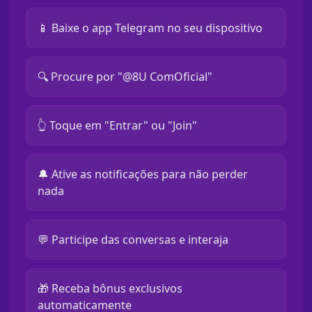
📱 Baixe o app Telegram no seu dispositivo
🔍 Procure por "@8U ComOficial"
👆 Toque em "Entrar" ou "Join"
🔔 Ative as notificações para não perder
nada
💬 Participe das conversas e interaja
🎁 Receba bônus exclusivos
automaticamente