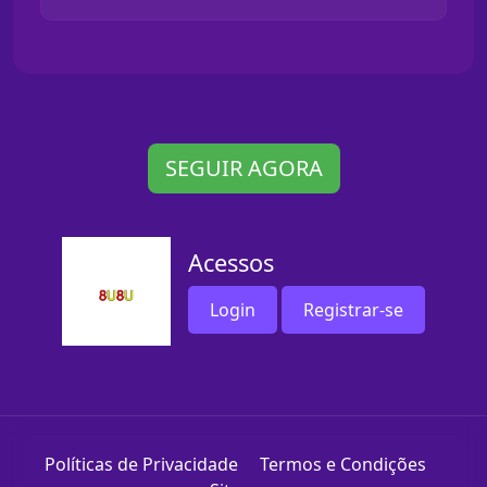
SEGUIR AGORA
Acessos
Login
Registrar-se
Políticas de Privacidade
Termos e Condições