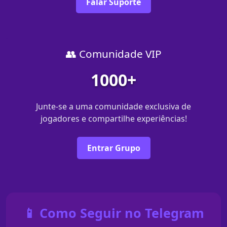
Falar Suporte
👥 Comunidade VIP
1000+
Junte-se a uma comunidade exclusiva de
jogadores e compartilhe experiências!
Entrar Grupo
📱 Como Seguir no Telegram