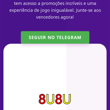
tem acesso a promoções incríveis e uma
experiência de jogo inigualável. Junte-se aos
vencedores agora!
SEGUIR NO TELEGRAM