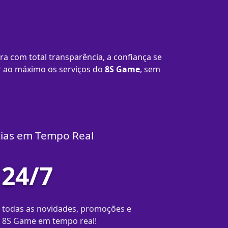
 com total transparência, a confiança se
r ao máximo os serviços do
8S Game
, sem
cias em Tempo Real
24/7
e todas as novidades, promoções e
 8S Game em tempo real!