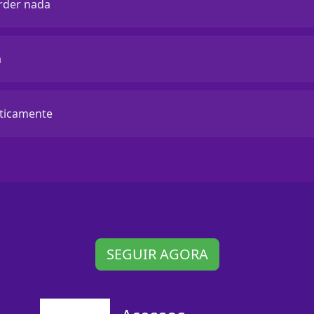
erder nada
a
aticamente
SEGUIR AGORA