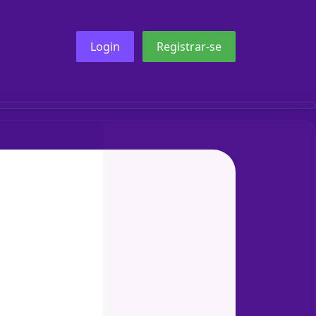
Login
Registrar-se