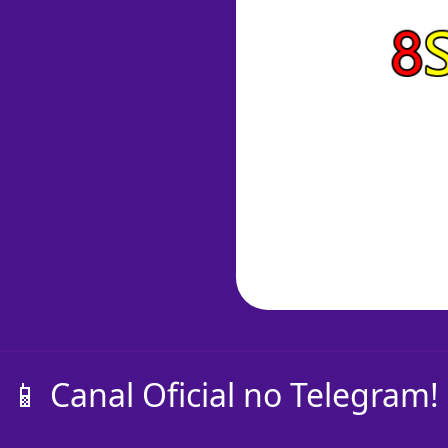
📱 Canal Oficial no Telegram!