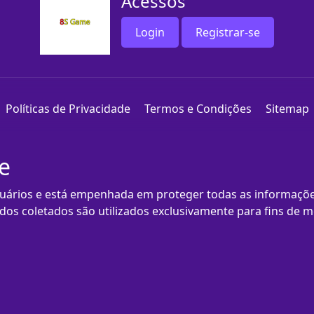
Acessos
Login
Registrar-se
Políticas de Privacidade
Termos e Condições
Sitemap
de
usuários e está empenhada em proteger todas as informaçõe
os coletados são utilizados exclusivamente para fins de m