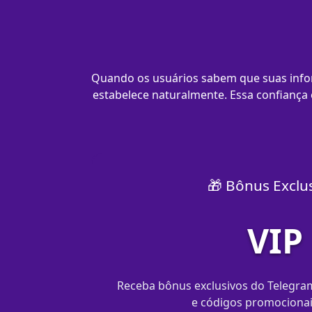
Quando os usuários sabem que suas infor
estabelece naturalmente. Essa confiança
🎁 Bônus Exclu
VIP
Receba bônus exclusivos do Telegra
e códigos promocionai