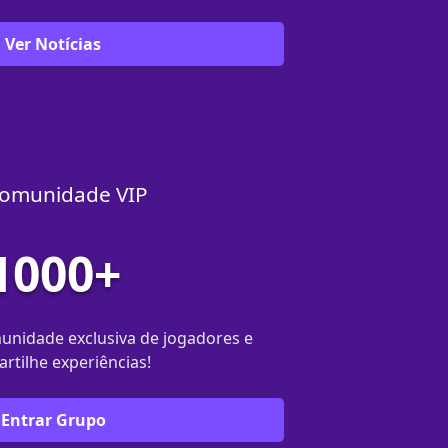
Ver Notícias
Comunidade VIP
1000+
unidade exclusiva de jogadores e
rtilhe experiências!
Entrar Grupo