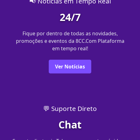
📢 Notícias em Tempo Real
24/7
Fique por dentro de todas as novidades,
promoções e eventos da 8CC.Com Plataforma
em tempo real!
Ver Notícias
💬 Suporte Direto
Chat