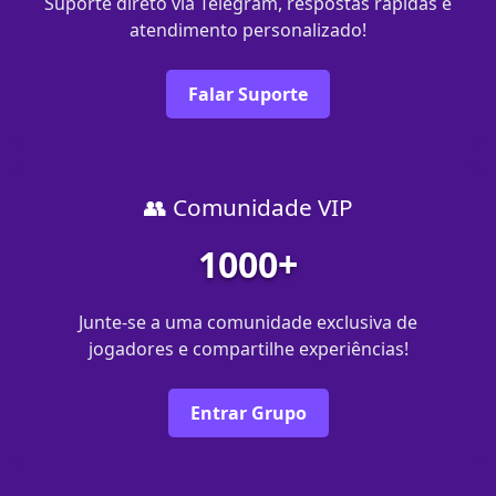
Suporte direto via Telegram, respostas rápidas e
atendimento personalizado!
Falar Suporte
👥 Comunidade VIP
1000+
Junte-se a uma comunidade exclusiva de
jogadores e compartilhe experiências!
Entrar Grupo