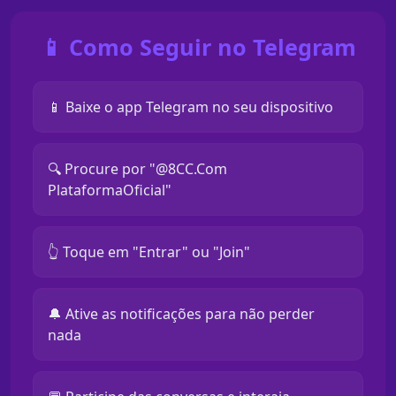
📱 Como Seguir no Telegram
📱 Baixe o app Telegram no seu dispositivo
🔍 Procure por "@8CC.Com
PlataformaOficial"
👆 Toque em "Entrar" ou "Join"
🔔 Ative as notificações para não perder
nada