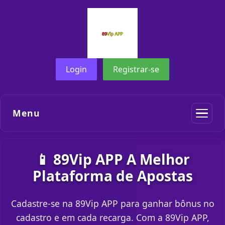
Login
Registrar-se
Menu
📱 89Vip APP A Melhor
Plataforma de Apostas
Cadastre-se na 89Vip APP para ganhar bônus no
cadastro e em cada recarga. Com a 89Vip APP,