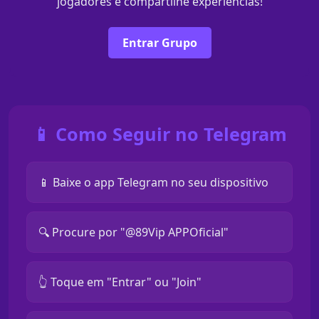
jogadores e compartilhe experiências!
Entrar Grupo
📱 Como Seguir no Telegram
📱 Baixe o app Telegram no seu dispositivo
🔍 Procure por "@89Vip APPOficial"
👆 Toque em "Entrar" ou "Join"