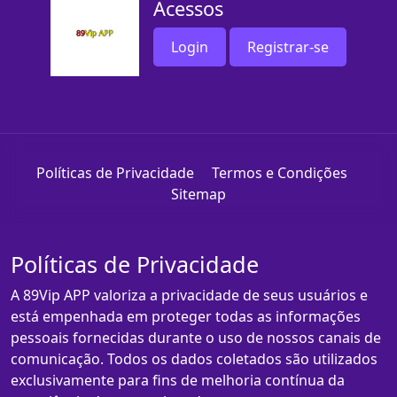
Acessos
Login
Registrar-se
Políticas de Privacidade
Termos e Condições
Sitemap
Políticas de Privacidade
A 89Vip APP valoriza a privacidade de seus usuários e
está empenhada em proteger todas as informações
pessoais fornecidas durante o uso de nossos canais de
comunicação. Todos os dados coletados são utilizados
exclusivamente para fins de melhoria contínua da