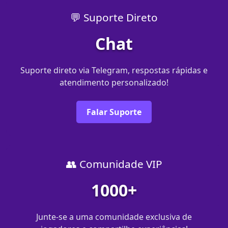
💬 Suporte Direto
Chat
Suporte direto via Telegram, respostas rápidas e
atendimento personalizado!
Falar Suporte
👥 Comunidade VIP
1000+
Junte-se a uma comunidade exclusiva de