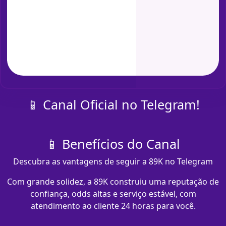
📱 Canal Oficial no Telegram!
📱 Benefícios do Canal
Descubra as vantagens de seguir a 89K no Telegram
Com grande solidez, a 89K construiu uma reputação de
confiança, odds altas e serviço estável, com
atendimento ao cliente 24 horas para você.