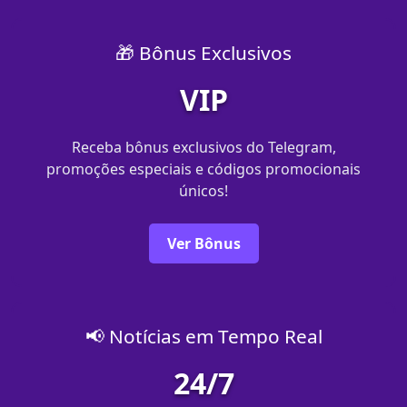
🎁 Bônus Exclusivos
VIP
Receba bônus exclusivos do Telegram,
promoções especiais e códigos promocionais
únicos!
Ver Bônus
📢 Notícias em Tempo Real
24/7