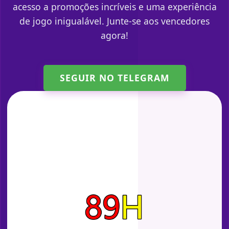
acesso a promoções incríveis e uma experiência
de jogo inigualável. Junte-se aos vencedores
agora!
SEGUIR NO TELEGRAM