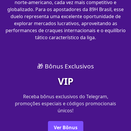
norte-americano, cada vez mais competitivo e
globalizado. Para os apostadores da 89H Brasil, esse
duelo representa uma excelente oportunidade de
explorar mercados lucrativos, aproveitando as
performances de craques internacionais e o equilíbrio
tático característico da liga.
🎁 Bônus Exclusivos
VIP
Receba bônus exclusivos do Telegram,
promoções especiais e códigos promocionais
únicos!
Ver Bônus