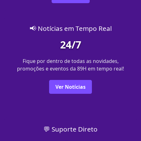
📢 Notícias em Tempo Real
24/7
Fique por dentro de todas as novidades,
promoções e eventos da 89H em tempo real!
Ver Notícias
💬 Suporte Direto