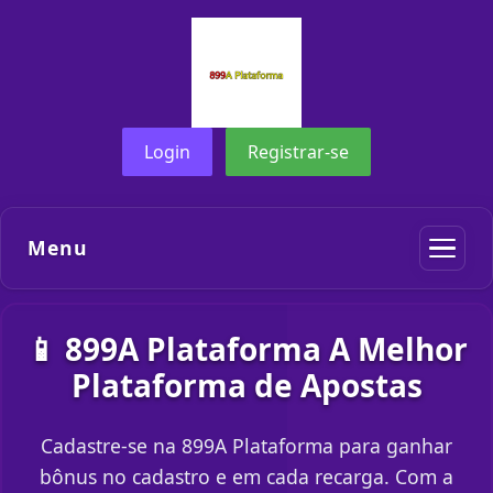
Login
Registrar-se
Menu
📱 899A Plataforma A Melhor
Plataforma de Apostas
Cadastre-se na 899A Plataforma para ganhar
bônus no cadastro e em cada recarga. Com a