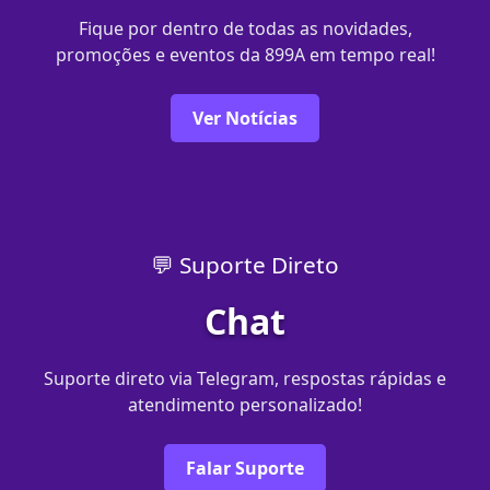
Fique por dentro de todas as novidades,
promoções e eventos da 899A em tempo real!
Ver Notícias
💬 Suporte Direto
Chat
Suporte direto via Telegram, respostas rápidas e
atendimento personalizado!
Falar Suporte