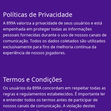
Políticas de Privacidade
A 899A valoriza a privacidade de seus usuários e está
empenhada em proteger todas as informações
pessoais fornecidas durante o uso de nossos canais de
comunicação. Todos os dados coletados são utilizados
exclusivamente para fins de melhoria contínua da
experiência de nossos jogadores.
Termos e Condições
Os usuários da 899A concordam em respeitar todas as
regras e regulamentos estabelecidos. É importante ler
e entender todos os termos antes de participar de
nossos canais de comunicação. A violação destes