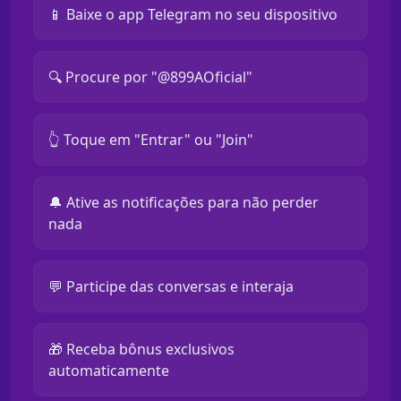
📱 Baixe o app Telegram no seu dispositivo
🔍 Procure por "@899AOficial"
👆 Toque em "Entrar" ou "Join"
🔔 Ative as notificações para não perder
nada
💬 Participe das conversas e interaja
🎁 Receba bônus exclusivos
automaticamente