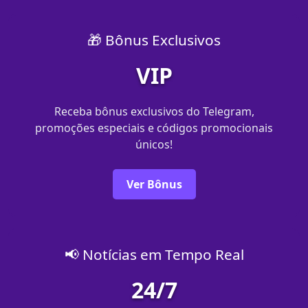
🎁 Bônus Exclusivos
VIP
Receba bônus exclusivos do Telegram,
promoções especiais e códigos promocionais
únicos!
Ver Bônus
📢 Notícias em Tempo Real
24/7