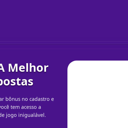
 A Melhor
postas
ar bônus no cadastro e
você tem acesso a
e jogo inigualável.