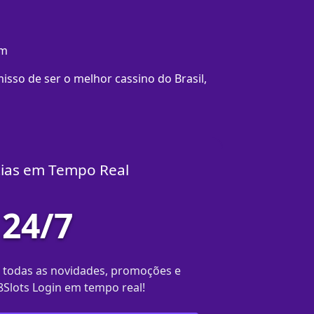
am
sso de ser o melhor cassino do Brasil,
cias em Tempo Real
24/7
e todas as novidades, promoções e
8Slots Login em tempo real!