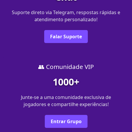
Suporte direto via Telegram, respostas rápidas e
atendimento personalizado!
Falar Suporte
👥 Comunidade VIP
1000+
Junte-se a uma comunidade exclusiva de
jogadores e compartilhe experiências!
Entrar Grupo