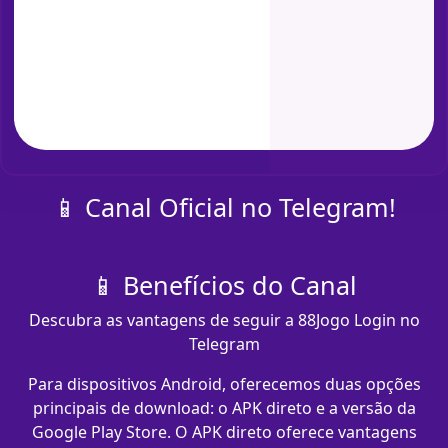
📱 Canal Oficial no Telegram!
📱 Benefícios do Canal
Descubra as vantagens de seguir a 88Jogo Login no
Telegram
Para dispositivos Android, oferecemos duas opções
principais de download: o APK direto e a versão da
Google Play Store. O APK direto oferece vantagens