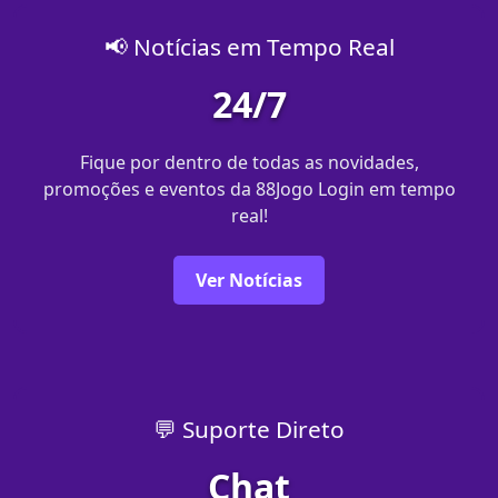
📢 Notícias em Tempo Real
24/7
Fique por dentro de todas as novidades,
promoções e eventos da 88Jogo Login em tempo
real!
Ver Notícias
💬 Suporte Direto
Chat