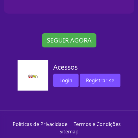
SEGUIR AGORA
Acessos
Login
Registrar-se
Políticas de Privacidade
Termos e Condições
Sitemap