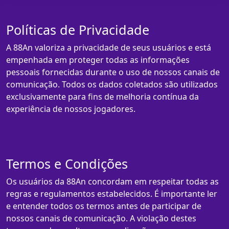
Políticas de Privacidade
A 88An valoriza a privacidade de seus usuários e está
empenhada em proteger todas as informações
pessoais fornecidas durante o uso de nossos canais de
comunicação. Todos os dados coletados são utilizados
exclusivamente para fins de melhoria contínua da
experiência de nossos jogadores.
Termos e Condições
Os usuários da 88An concordam em respeitar todas as
regras e regulamentos estabelecidos. É importante ler
e entender todos os termos antes de participar de
nossos canais de comunicação. A violação destes