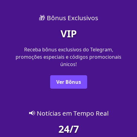
🎁 Bônus Exclusivos
VIP
Receba bônus exclusivos do Telegram,
promoções especiais e códigos promocionais
únicos!
Ver Bônus
📢 Notícias em Tempo Real
24/7