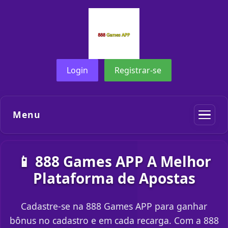
Login
Registrar-se
Menu
📱 888 Games APP A Melhor
Plataforma de Apostas
Cadastre-se na 888 Games APP para ganhar
bônus no cadastro e em cada recarga. Com a 888