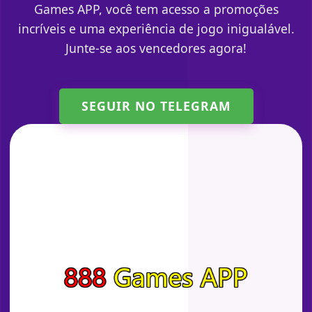
Games APP, você tem acesso a promoções
incríveis e uma experiência de jogo inigualável.
Junte-se aos vencedores agora!
SEGUIR NO TELEGRAM