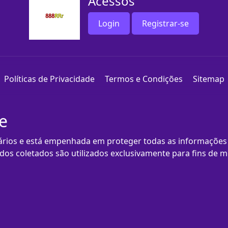
Acessos
Login
Registrar-se
Políticas de Privacidade
Termos e Condições
Sitemap
de
uários e está empenhada em proteger todas as informações
os coletados são utilizados exclusivamente para fins de m