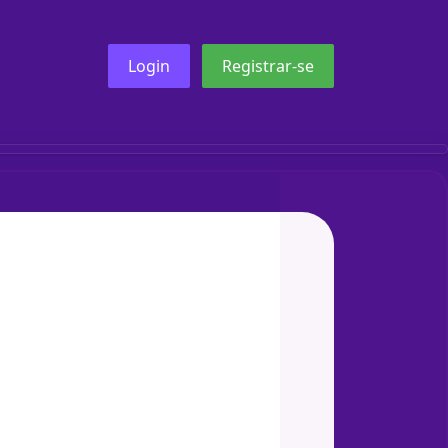
Login
Registrar-se