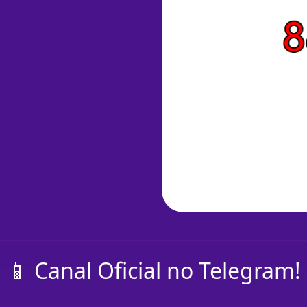
📱 Canal Oficial no Telegram!