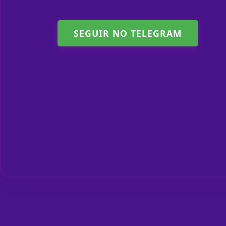
SEGUIR NO TELEGRAM