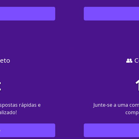
reto
👥 
t
espostas rápidas e
Junte-se a uma com
lizado!
compa
e