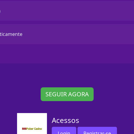
a
aticamente
SEGUIR AGORA
Acessos
Login
Registrar-se