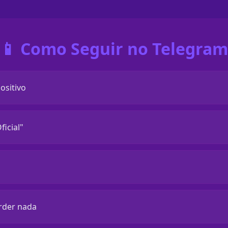
📱 Como Seguir no Telegram
ositivo
icial"
erder nada