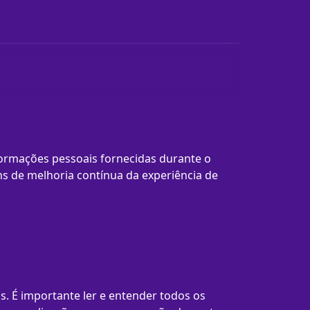
formações pessoais fornecidas durante o
ns de melhoria contínua da experiência de
. É importante ler e entender todos os