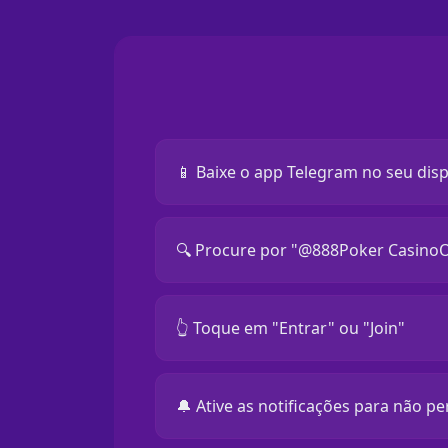
📱 Baixe o app Telegram no seu disp
🔍 Procure por "@888Poker CasinoOf
👆 Toque em "Entrar" ou "Join"
🔔 Ative as notificações para não p