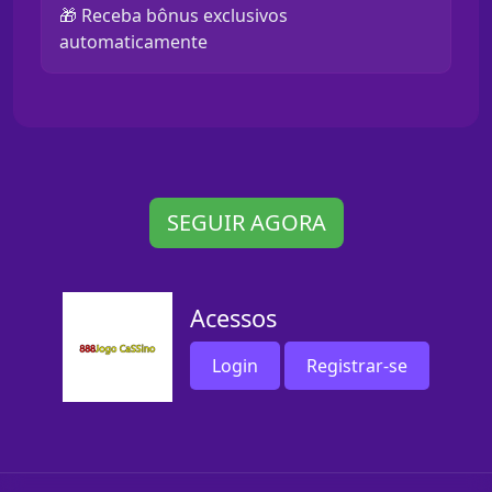
🎁 Receba bônus exclusivos
automaticamente
SEGUIR AGORA
Acessos
Login
Registrar-se