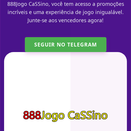
888Jogo CaSSino, você tem acesso a promoções
incríveis e uma experiência de jogo inigualável.
Junte-se aos vencedores agora!
SEGUIR NO TELEGRAM