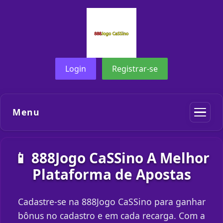
Login
Registrar-se
Menu
📱 888Jogo CaSSino A Melhor
Plataforma de Apostas
Cadastre-se na 888Jogo CaSSino para ganhar
bônus no cadastro e em cada recarga. Com a