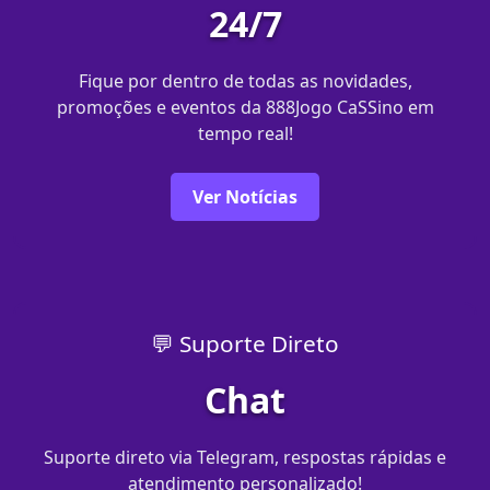
24/7
Fique por dentro de todas as novidades,
promoções e eventos da 888Jogo CaSSino em
tempo real!
Ver Notícias
💬 Suporte Direto
Chat
Suporte direto via Telegram, respostas rápidas e
atendimento personalizado!