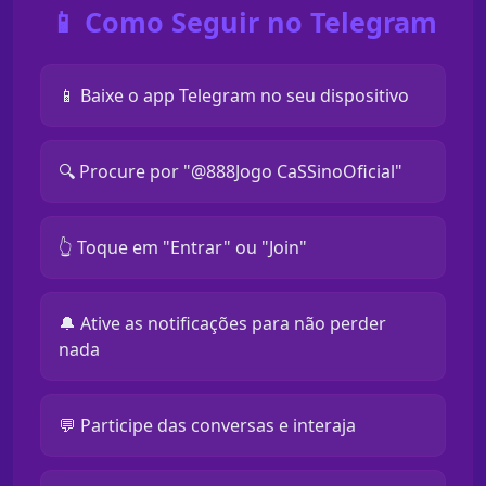
📱 Como Seguir no Telegram
📱 Baixe o app Telegram no seu dispositivo
🔍 Procure por "@888Jogo CaSSinoOficial"
👆 Toque em "Entrar" ou "Join"
🔔 Ative as notificações para não perder
nada
💬 Participe das conversas e interaja