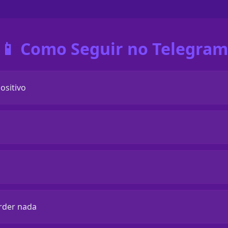
📱 Como Seguir no Telegram
ositivo
erder nada