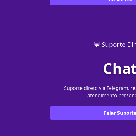
💬 Suporte Di
Cha
Suporte direto via Telegram, r
atendimento persona
Falar Suport