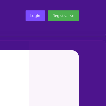
Login
Registrar-se