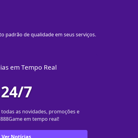
lto padrão de qualidade em seus serviços.
cias em Tempo Real
24/7
e todas as novidades, promoções e
 888Game em tempo real!
Ver Notícias