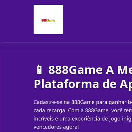
📱 888Game A M
Plataforma de A
Cadastre-se na 888Game para ganhar b
cada recarga. Com a 888Game, você te
incríveis e uma experiência de jogo inig
vencedores agora!