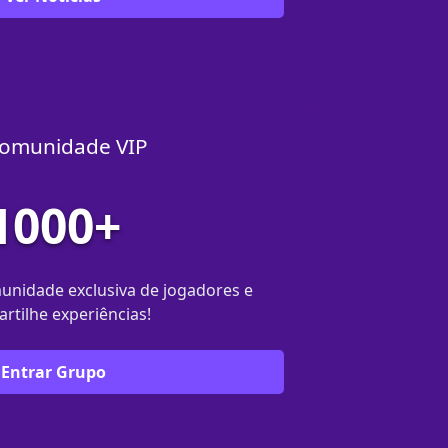
Comunidade VIP
1000+
unidade exclusiva de jogadores e
rtilhe experiências!
Entrar Grupo