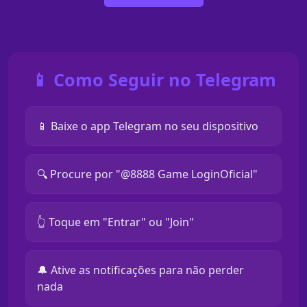
📱 Como Seguir no Telegram
📱 Baixe o app Telegram no seu dispositivo
🔍 Procure por "@8888 Game LoginOficial"
👆 Toque em "Entrar" ou "Join"
🔔 Ative as notificações para não perder
nada