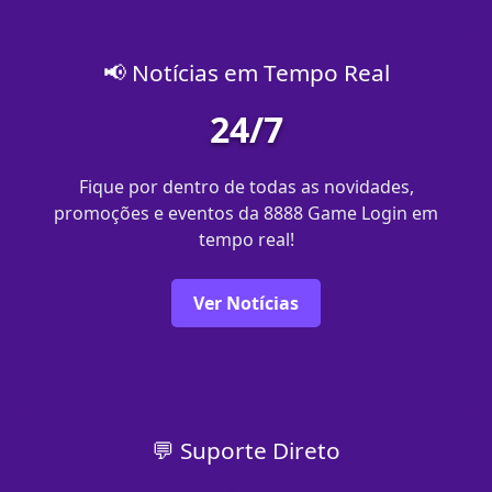
📢 Notícias em Tempo Real
24/7
Fique por dentro de todas as novidades,
promoções e eventos da 8888 Game Login em
tempo real!
Ver Notícias
💬 Suporte Direto