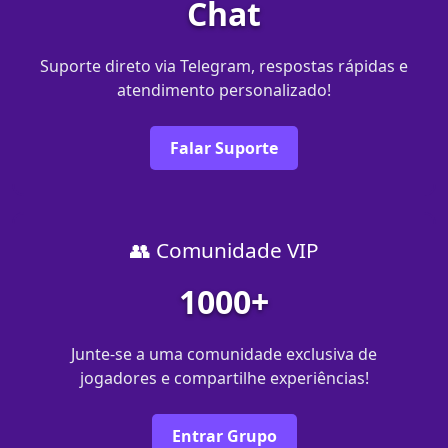
Chat
Suporte direto via Telegram, respostas rápidas e
atendimento personalizado!
Falar Suporte
👥 Comunidade VIP
1000+
Junte-se a uma comunidade exclusiva de
jogadores e compartilhe experiências!
Entrar Grupo