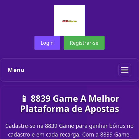
Login
Registrar-se
Menu
📱 8839 Game A Melhor
Plataforma de Apostas
Cadastre-se na 8839 Game para ganhar bônus no
cadastro e em cada recarga. Com a 8839 Game,