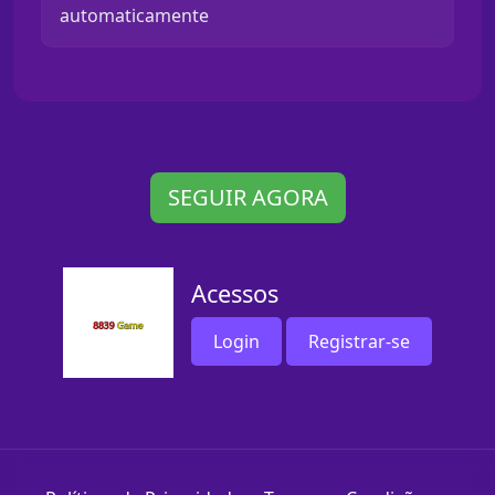
automaticamente
SEGUIR AGORA
Acessos
Login
Registrar-se