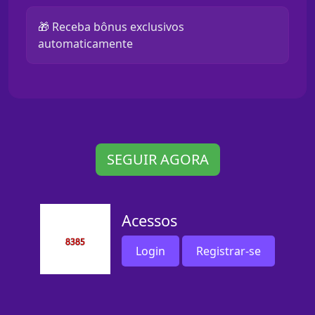
🎁 Receba bônus exclusivos
automaticamente
SEGUIR AGORA
Acessos
Login
Registrar-se