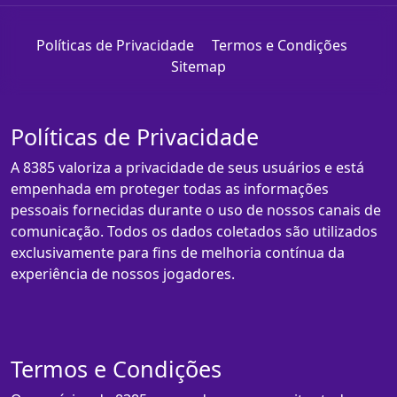
Políticas de Privacidade
Termos e Condições
Sitemap
Políticas de Privacidade
A 8385 valoriza a privacidade de seus usuários e está
empenhada em proteger todas as informações
pessoais fornecidas durante o uso de nossos canais de
comunicação. Todos os dados coletados são utilizados
exclusivamente para fins de melhoria contínua da
experiência de nossos jogadores.
Termos e Condições