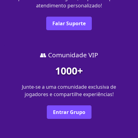
atendimento personalizado!
Falar Suporte
👥 Comunidade VIP
1000+
Junte-se a uma comunidade exclusiva de
jogadores e compartilhe experiências!
Entrar Grupo