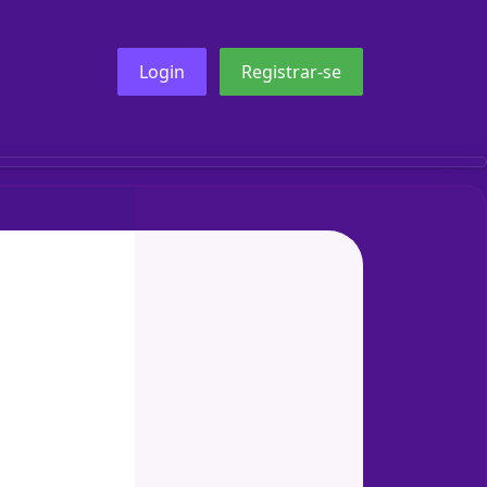
Login
Registrar-se