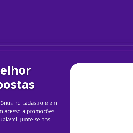
elhor
postas
bônus no cadastro e em
em acesso a promoções
ualável. Junte-se aos