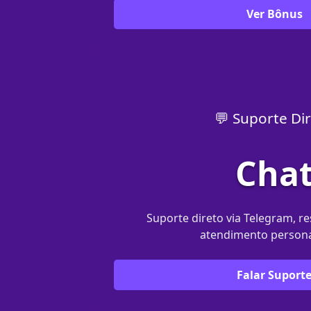
Ver Bônus
💬 Suporte Di
Cha
Suporte direto via Telegram, r
atendimento persona
Falar Suport