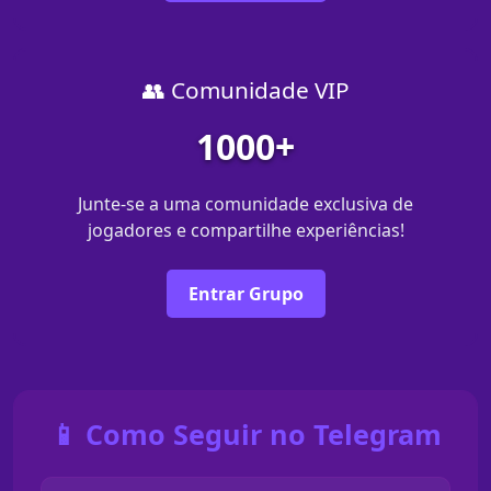
👥 Comunidade VIP
1000+
Junte-se a uma comunidade exclusiva de
jogadores e compartilhe experiências!
Entrar Grupo
📱 Como Seguir no Telegram