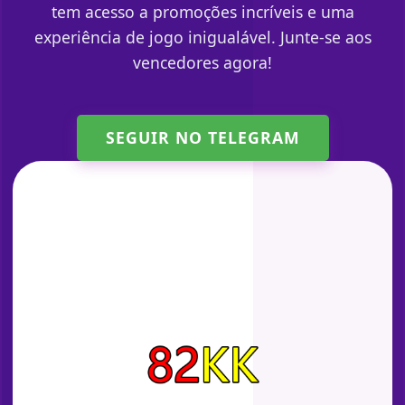
tem acesso a promoções incríveis e uma
experiência de jogo inigualável. Junte-se aos
vencedores agora!
SEGUIR NO TELEGRAM