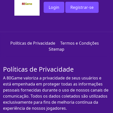
Login
Registrar-se
Políticas de Privacidade
Termos e Condições
Sitemap
Políticas de Privacidade
A 80Game valoriza a privacidade de seus usuários e
está empenhada em proteger todas as informações
pessoais fornecidas durante o uso de nossos canais de
comunicação. Todos os dados coletados são utilizados
exclusivamente para fins de melhoria contínua da
experiência de nossos jogadores.