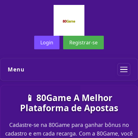
Login
Registrar-se
Menu
📱 80Game A Melhor
Plataforma de Apostas
Cadastre-se na 80Game para ganhar bônus no
cadastro e em cada recarga. Com a 80Game, você