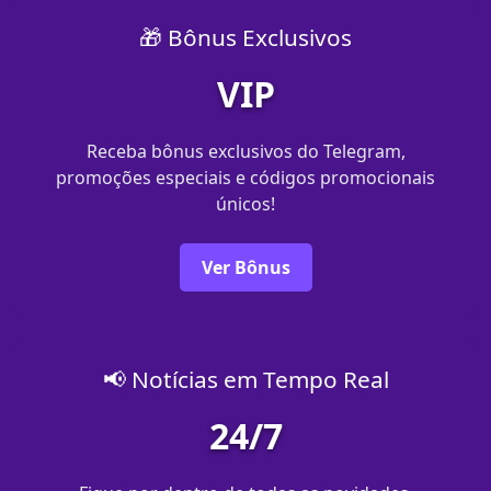
🎁 Bônus Exclusivos
VIP
Receba bônus exclusivos do Telegram,
promoções especiais e códigos promocionais
únicos!
Ver Bônus
📢 Notícias em Tempo Real
24/7