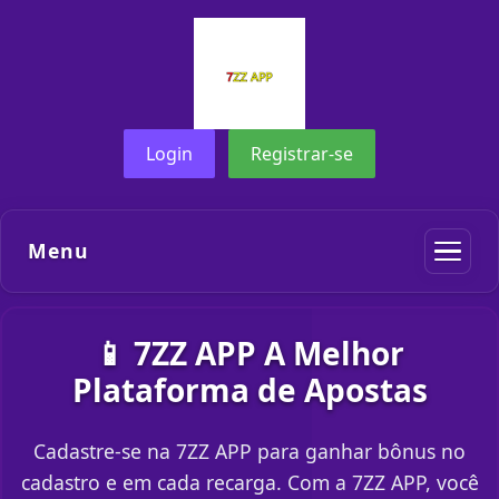
Login
Registrar-se
Menu
📱 7ZZ APP A Melhor
Plataforma de Apostas
Cadastre-se na 7ZZ APP para ganhar bônus no
cadastro e em cada recarga. Com a 7ZZ APP, você