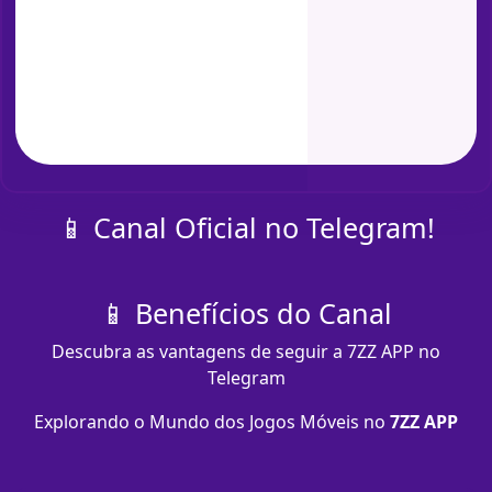
📱 Canal Oficial no Telegram!
📱 Benefícios do Canal
Descubra as vantagens de seguir a 7ZZ APP no
Telegram
Explorando o Mundo dos Jogos Móveis no
7ZZ APP