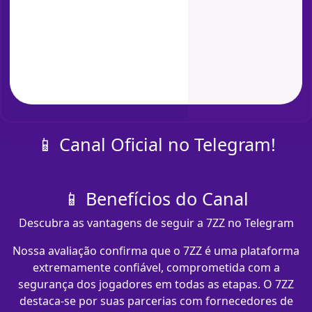
📱 Canal Oficial no Telegram!
📱 Benefícios do Canal
Descubra as vantagens de seguir a 7ZZ no Telegram
Nossa avaliação confirma que o 7ZZ é uma plataforma
extremamente confiável, comprometida com a
segurança dos jogadores em todas as etapas. O 7ZZ
destaca-se por suas parcerias com fornecedores de