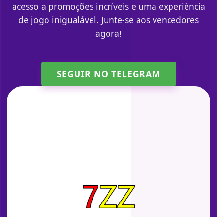
acesso a promoções incríveis e uma experiência
de jogo inigualável. Junte-se aos vencedores
agora!
SEGUIR NO TELEGRAM