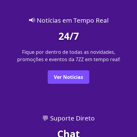
📢 Notícias em Tempo Real
24/7
Fique por dentro de todas as novidades,
promoções e eventos da 7ZZ em tempo real!
Ver Notícias
💬 Suporte Direto
Chat