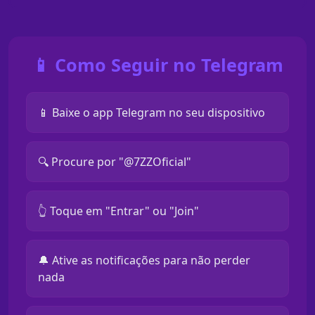
📱 Como Seguir no Telegram
📱 Baixe o app Telegram no seu dispositivo
🔍 Procure por "@7ZZOficial"
👆 Toque em "Entrar" ou "Join"
🔔 Ative as notificações para não perder
nada