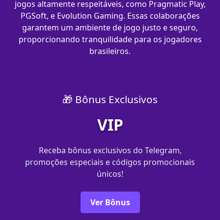
jogos altamente respeitáveis, como Pragmatic Play,
PGSoft, e Evolution Gaming. Essas colaborações
garantem um ambiente de jogo justo e seguro,
proporcionando tranquilidade para os jogadores
brasileiros.
🎁 Bônus Exclusivos
VIP
Receba bônus exclusivos do Telegram,
promoções especiais e códigos promocionais
únicos!
Ver Bônus