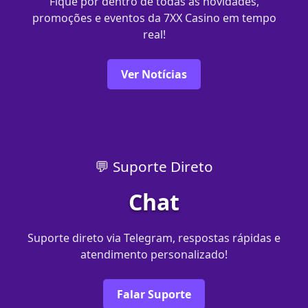
Fique por dentro de todas as novidades,
promoções e eventos da 7XX Casino em tempo
real!
Ver Notícias
💬 Suporte Direto
Chat
Suporte direto via Telegram, respostas rápidas e
atendimento personalizado!
Falar Suporte