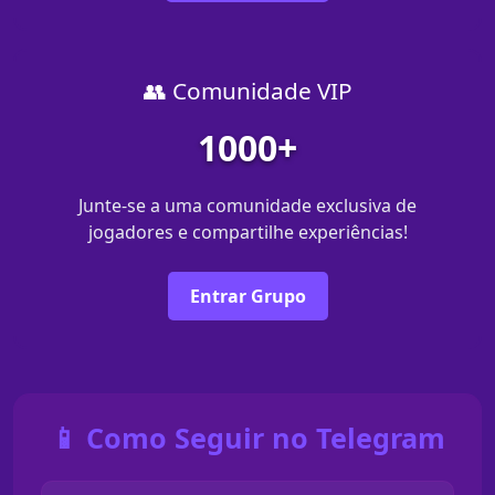
👥 Comunidade VIP
1000+
Junte-se a uma comunidade exclusiva de
jogadores e compartilhe experiências!
Entrar Grupo
📱 Como Seguir no Telegram