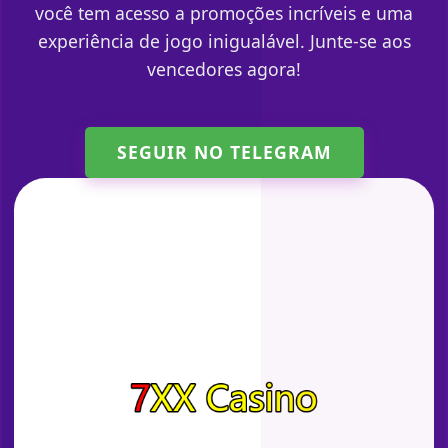
você tem acesso a promoções incríveis e uma
experiência de jogo inigualável. Junte-se aos
vencedores agora!
SEGUIR NO TELEGRAM