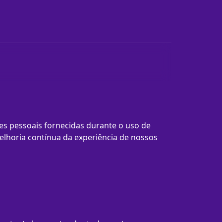
es pessoais fornecidas durante o uso de
elhoria contínua da experiência de nossos