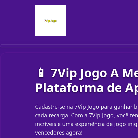
📱 7Vip Jogo A M
Plataforma de A
Cadastre-se na 7Vip Jogo para ganhar 
cada recarga. Com a 7Vip Jogo, você t
incríveis e uma experiência de jogo inig
vencedores agora!