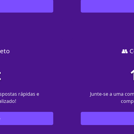
reto
👥 
t
espostas rápidas e
Junte-se a uma com
lizado!
compa
e