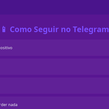
📱 Como Seguir no Telegram
ositivo
erder nada