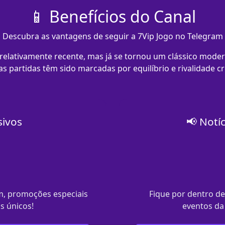
📱 Benefícios do Canal
Descubra as vantagens de seguir a 7Vip Jogo no Telegram
 é relativamente recente, mas já se tornou um clássico mo
 as partidas têm sido marcadas por equilíbrio e rivalidade c
sivos
📢 Notí
m, promoções especiais
Fique por dentro d
s únicos!
eventos da