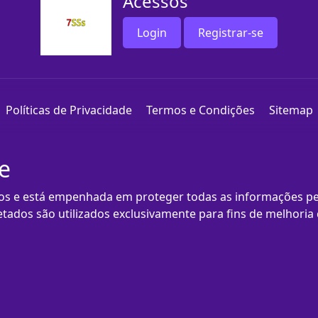
Acessos
Login
Registrar-se
Políticas de Privacidade
Termos e Condições
Sitemap
de
rios e está empenhada em proteger todas as informações p
tados são utilizados exclusivamente para fins de melhoria