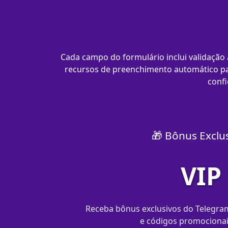
Cada campo do formulário inclui validação
recursos de preenchimento automático par
confi
🎁 Bônus Exclu
VIP
Receba bônus exclusivos do Telegra
e códigos promocionai