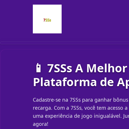
📱 7SSs A Melhor
Plataforma de A
Cadastre-se na 7SSs para ganhar bônus
recarga. Com a 7SSs, você tem acesso a
uma experiência de jogo inigualável. J
agora!