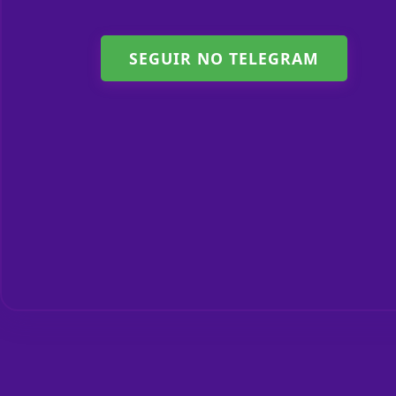
SEGUIR NO TELEGRAM