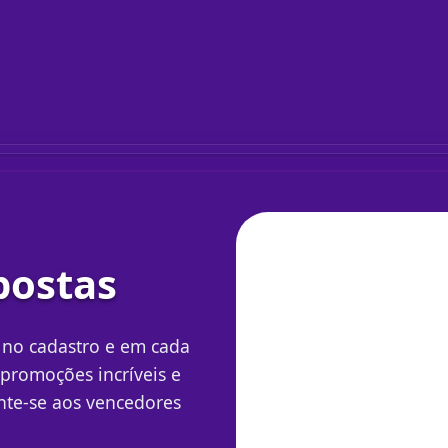
postas
 no cadastro e em cada
 promoções incríveis e
unte-se aos vencedores