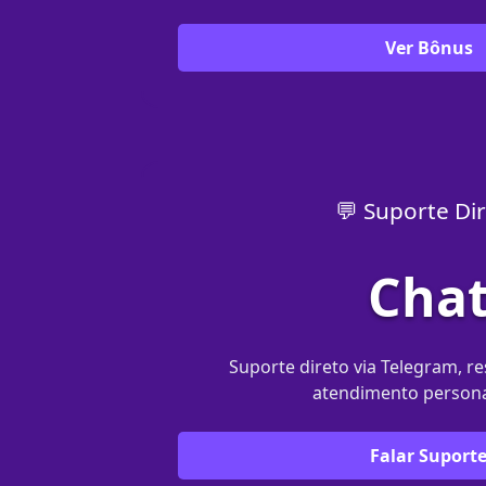
Ver Bônus
💬 Suporte Di
Cha
Suporte direto via Telegram, r
atendimento persona
Falar Suport