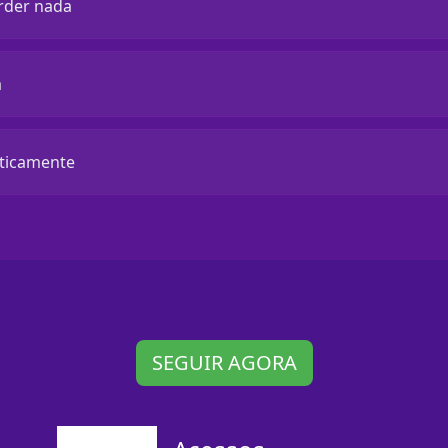
erder nada
a
aticamente
SEGUIR AGORA