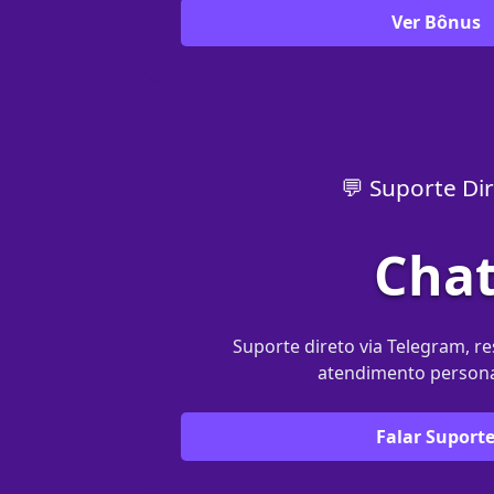
Ver Bônus
💬 Suporte Di
Cha
Suporte direto via Telegram, r
atendimento persona
Falar Suport