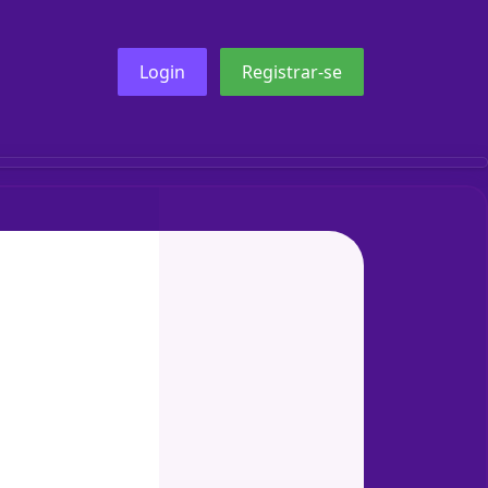
Login
Registrar-se