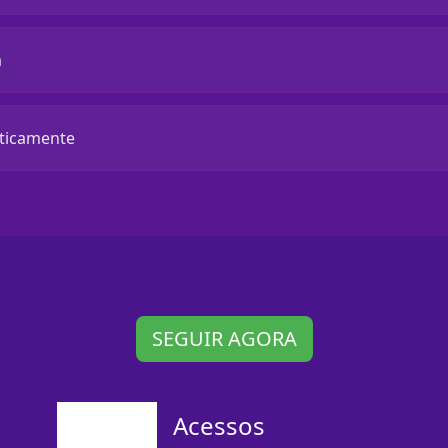
a
aticamente
SEGUIR AGORA
Acessos