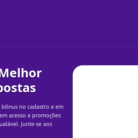
 Melhor
postas
 bônus no cadastro e em
tem acesso a promoções
ualável. Junte-se aos