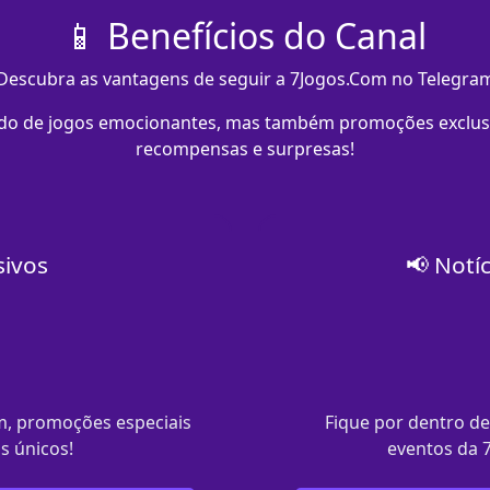
📱 Benefícios do Canal
Descubra as vantagens de seguir a 7Jogos.Com no Telegra
do de jogos emocionantes, mas também promoções exclusiv
recompensas e surpresas!
sivos
📢 Notí
m, promoções especiais
Fique por dentro d
s únicos!
eventos da 