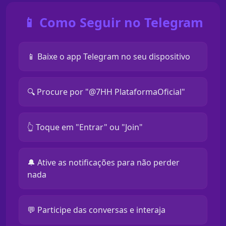
📱 Como Seguir no Telegram
📱 Baixe o app Telegram no seu dispositivo
🔍 Procure por "@7HH PlataformaOficial"
👆 Toque em "Entrar" ou "Join"
🔔 Ative as notificações para não perder
nada
💬 Participe das conversas e interaja