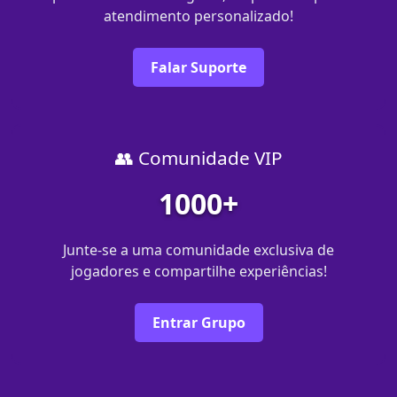
atendimento personalizado!
Falar Suporte
👥 Comunidade VIP
1000+
Junte-se a uma comunidade exclusiva de
jogadores e compartilhe experiências!
Entrar Grupo