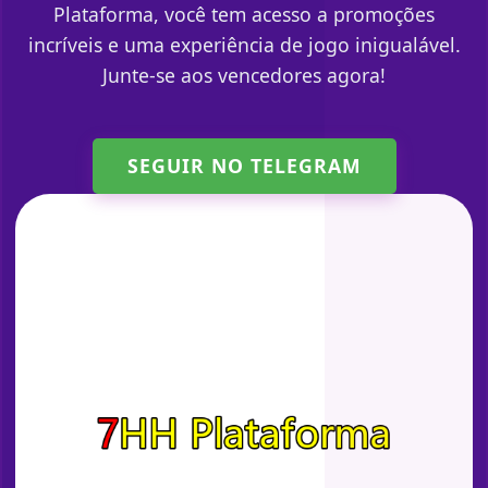
Plataforma, você tem acesso a promoções
incríveis e uma experiência de jogo inigualável.
Junte-se aos vencedores agora!
SEGUIR NO TELEGRAM