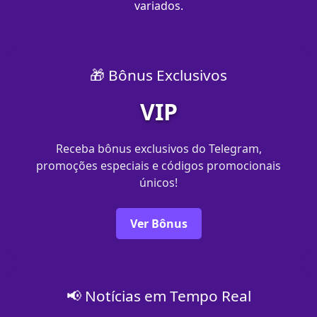
variados.
🎁 Bônus Exclusivos
VIP
Receba bônus exclusivos do Telegram,
promoções especiais e códigos promocionais
únicos!
Ver Bônus
📢 Notícias em Tempo Real