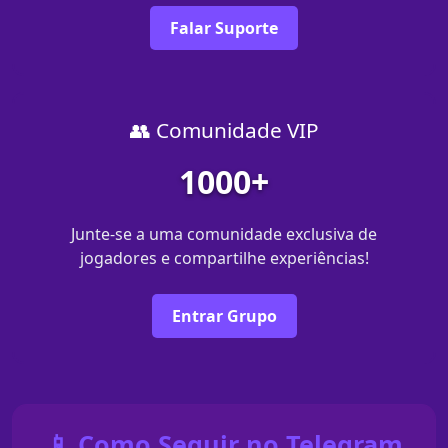
Falar Suporte
👥 Comunidade VIP
1000+
Junte-se a uma comunidade exclusiva de
jogadores e compartilhe experiências!
Entrar Grupo
📱 Como Seguir no Telegram