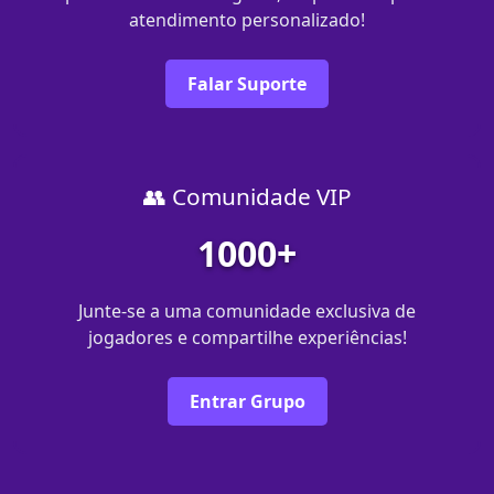
atendimento personalizado!
Falar Suporte
👥 Comunidade VIP
1000+
Junte-se a uma comunidade exclusiva de
jogadores e compartilhe experiências!
Entrar Grupo