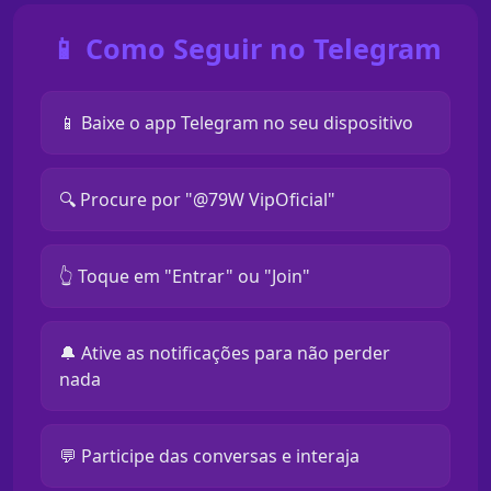
📱 Como Seguir no Telegram
📱 Baixe o app Telegram no seu dispositivo
🔍 Procure por "@79W VipOficial"
👆 Toque em "Entrar" ou "Join"
🔔 Ative as notificações para não perder
nada
💬 Participe das conversas e interaja