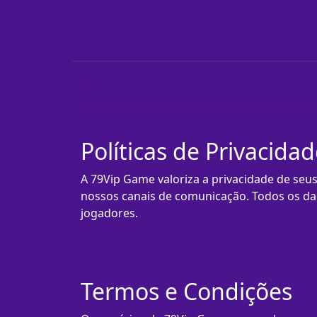
Políticas de Privacida
A 79Vip Game valoriza a privacidade de se
nossos canais de comunicação. Todos os dad
jogadores.
Termos e Condições