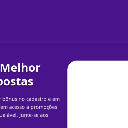
 Melhor
postas
r bônus no cadastro e em
 tem acesso a promoções
ualável. Junte-se aos