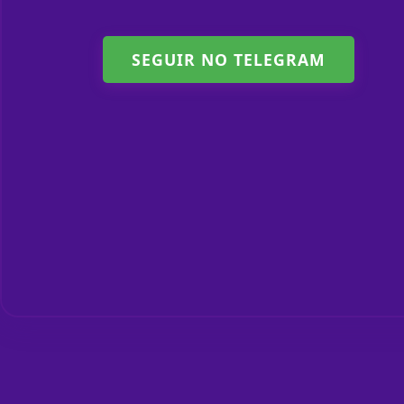
SEGUIR NO TELEGRAM