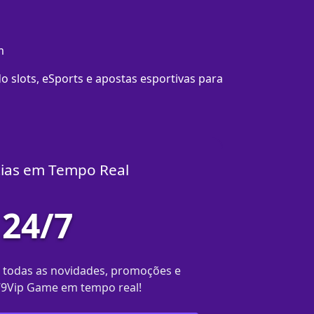
m
 slots, eSports e apostas esportivas para
cias em Tempo Real
24/7
e todas as novidades, promoções e
79Vip Game em tempo real!