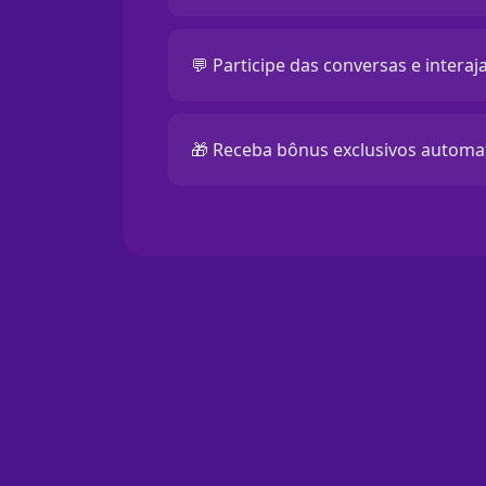
💬 Participe das conversas e interaj
🎁 Receba bônus exclusivos autom