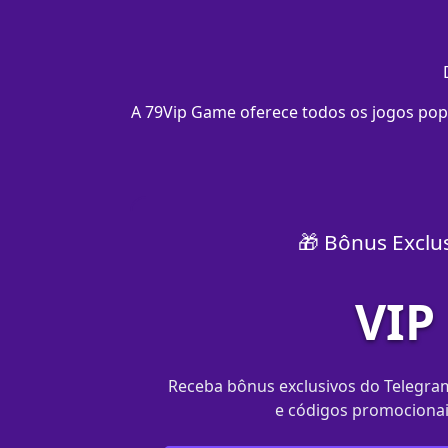
A 79Vip Game oferece todos os jogos popu
🎁 Bônus Exclu
VIP
Receba bônus exclusivos do Telegra
e códigos promocionai