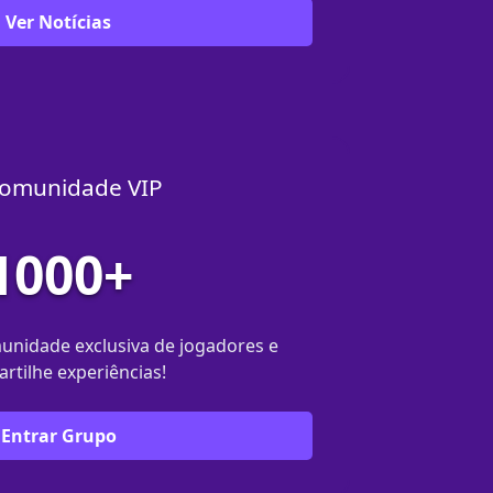
Ver Notícias
Comunidade VIP
1000+
unidade exclusiva de jogadores e
rtilhe experiências!
Entrar Grupo