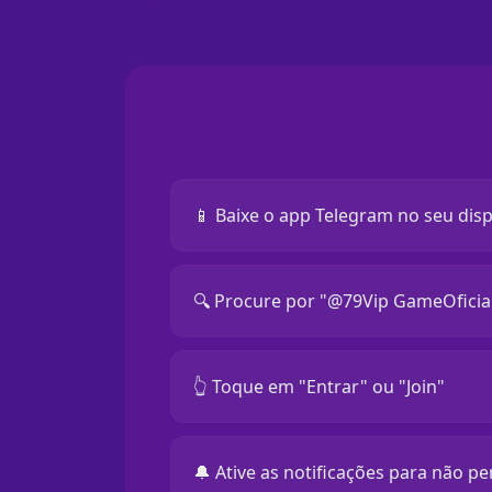
📱 Baixe o app Telegram no seu disp
🔍 Procure por "@79Vip GameOficia
👆 Toque em "Entrar" ou "Join"
🔔 Ative as notificações para não p