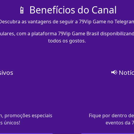
📱 Benefícios do Canal
Descubra as vantagens de seguir a 79Vip Game no Telegra
lares, com a plataforma 79Vip Game Brasil disponibilizando
todos os gostos.
sivos
📢 Notí
m, promoções especiais
Fique por dentro d
s únicos!
eventos da 