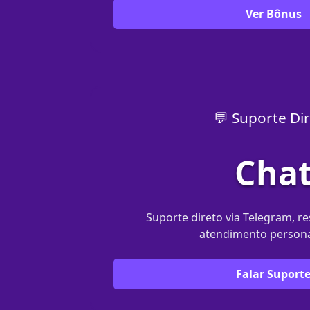
Ver Bônus
💬 Suporte Di
Cha
Suporte direto via Telegram, r
atendimento persona
Falar Suport