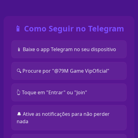
📱 Como Seguir no Telegram
📱 Baixe o app Telegram no seu dispositivo
🔍 Procure por "@79M Game VipOficial"
👆 Toque em "Entrar" ou "Join"
🔔 Ative as notificações para não perder
nada