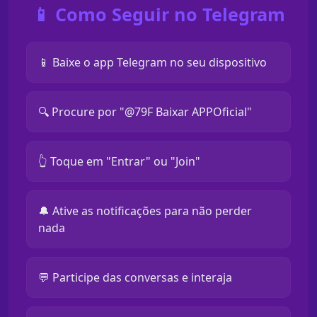
📱 Como Seguir no Telegram
📱 Baixe o app Telegram no seu dispositivo
🔍 Procure por "@79F Baixar APPOficial"
👆 Toque em "Entrar" ou "Join"
🔔 Ative as notificações para não perder
nada
💬 Participe das conversas e interaja