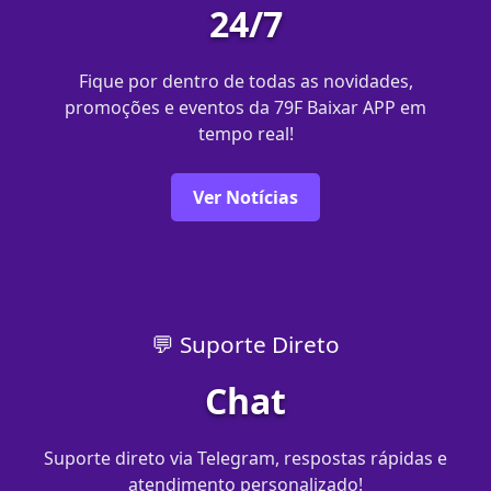
24/7
Fique por dentro de todas as novidades,
promoções e eventos da 79F Baixar APP em
tempo real!
Ver Notícias
💬 Suporte Direto
Chat
Suporte direto via Telegram, respostas rápidas e
atendimento personalizado!