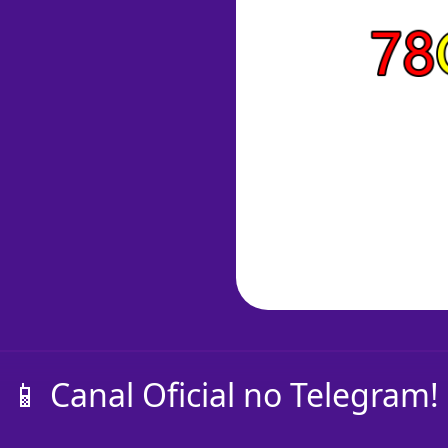
📱 Canal Oficial no Telegram!