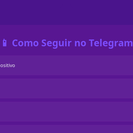
📱 Como Seguir no Telegram
ositivo