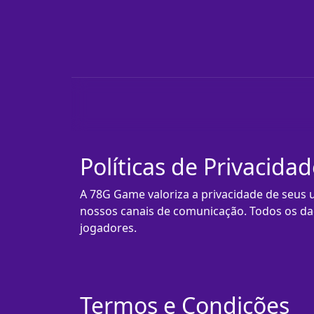
Políticas de Privacida
A 78G Game valoriza a privacidade de seus
nossos canais de comunicação. Todos os dad
jogadores.
Termos e Condições