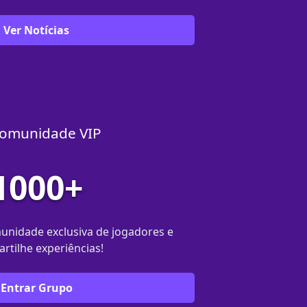
Ver Notícias
Comunidade VIP
1000+
unidade exclusiva de jogadores e
rtilhe experiências!
Entrar Grupo