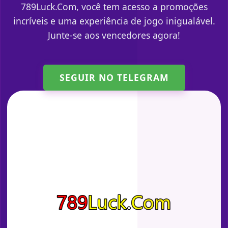
789Luck.Com, você tem acesso a promoções
incríveis e uma experiência de jogo inigualável.
Junte-se aos vencedores agora!
SEGUIR NO TELEGRAM