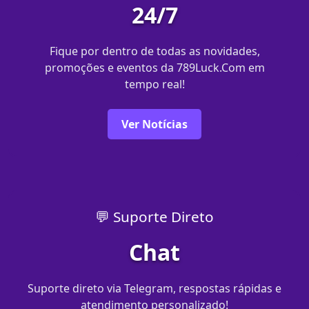
24/7
Fique por dentro de todas as novidades,
promoções e eventos da 789Luck.Com em
tempo real!
Ver Notícias
💬 Suporte Direto
Chat
Suporte direto via Telegram, respostas rápidas e
atendimento personalizado!