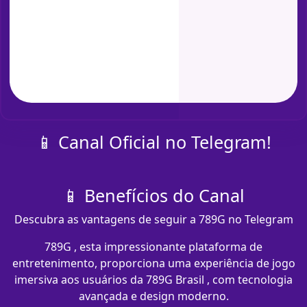
📱 Canal Oficial no Telegram!
📱 Benefícios do Canal
Descubra as vantagens de seguir a 789G no Telegram
789G , esta impressionante plataforma de
entretenimento, proporciona uma experiência de jogo
imersiva aos usuários da 789G Brasil , com tecnologia
avançada e design moderno.