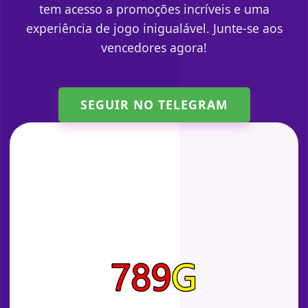
tem acesso a promoções incríveis e uma
experiência de jogo inigualável. Junte-se aos
vencedores agora!
SEGUIR NO TELEGRAM