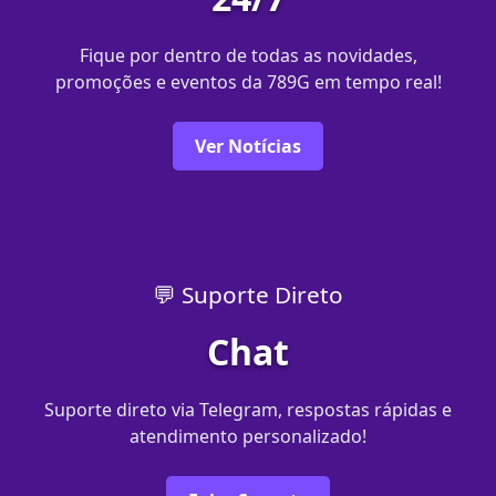
Fique por dentro de todas as novidades,
promoções e eventos da 789G em tempo real!
Ver Notícias
💬 Suporte Direto
Chat
Suporte direto via Telegram, respostas rápidas e
atendimento personalizado!