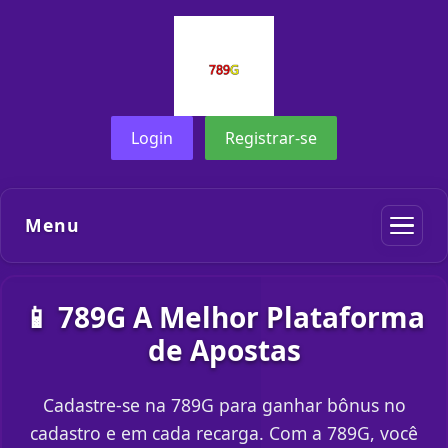
Login
Registrar-se
Menu
📱 789G A Melhor Plataforma
de Apostas
Cadastre-se na 789G para ganhar bônus no
cadastro e em cada recarga. Com a 789G, você