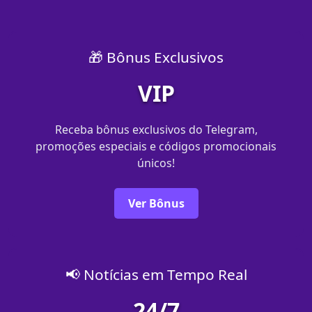
🎁 Bônus Exclusivos
VIP
Receba bônus exclusivos do Telegram,
promoções especiais e códigos promocionais
únicos!
Ver Bônus
📢 Notícias em Tempo Real
24/7