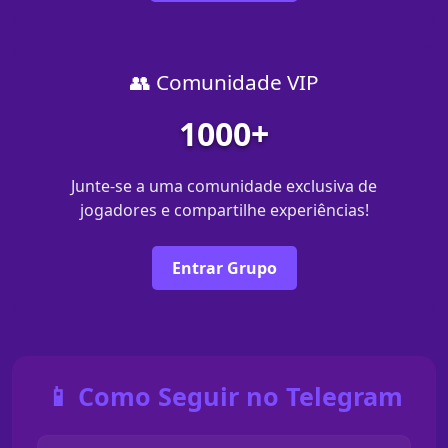
👥 Comunidade VIP
1000+
Junte-se a uma comunidade exclusiva de
jogadores e compartilhe experiências!
Entrar Grupo
📱 Como Seguir no Telegram