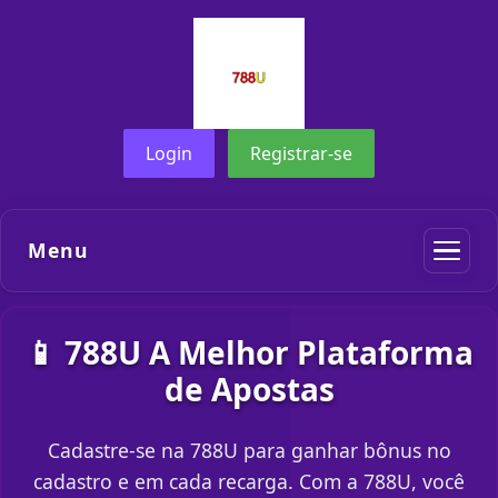
Login
Registrar-se
Menu
📱 788U A Melhor Plataforma
de Apostas
Cadastre-se na 788U para ganhar bônus no
cadastro e em cada recarga. Com a 788U, você