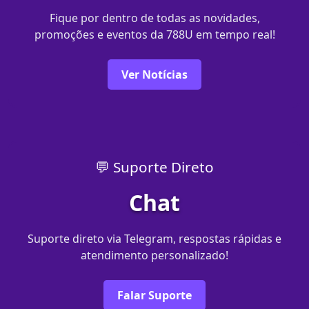
Fique por dentro de todas as novidades,
promoções e eventos da 788U em tempo real!
Ver Notícias
💬 Suporte Direto
Chat
Suporte direto via Telegram, respostas rápidas e
atendimento personalizado!
Falar Suporte